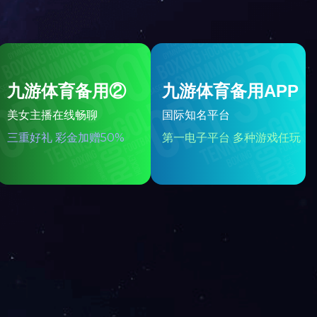
交流互鉴 共促发展——哈尔滨九
8
洲集团莅临公司考察指导
2025年6月27日 01:31
三辰新能源家用光储系统入驻跨
9
境电商园
2025年5月29日 05:50
2024年年度股东会圆满召开
10
2025年5月29日 05:42