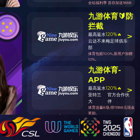
清凉送到岗 高温权益共守护——
报警等一
3
县人社局领导莅临公司开展高温
部“两
慰问活动
2025年9月04日 06:57
意度达
凝聚爱国心 奋进新时代 ——共观
4
阅兵盛典，致敬伟大祖国
2025年9月04日 01:48
。希望
经济，
《磷酸铁锂电池直流电源设备》
5
团体标准顺利通过评审
2025年8月28日 02:05
正党风 强党性 提效能 谱华章
6
2025年7月02日 02:20
中石油独山子石化塔里木二期项
7
目直流电源装置顺利通过工厂验
收（FAT）
2025年6月27日 01:35