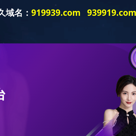
首页
关于我们
新闻中心
开云(中
——县委书记戴邦和等一行考察三辰“智云”
门负责人等一行来公司实地考察了“三辰智云”云平台。
监控中心，公司总经理王炳林向戴书记一行简要介绍了公司上半年的生产
以来所取得的成绩。
制造业不断向“智造业”迈进，开启“制造业+互联网”新局面。“三辰智云
据、云计算和移动通信等新一代信息技术作为支撑，以“互联网+运维服务
智能化远程监控与运维服务云平台，为变电站直流电源设备客户提供远程