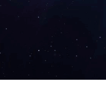
关于我们
开云官方在线入口是全国知名的直流屏电源生产商，具有雄厚的
的生产经验、雄厚的技术力量和卓越的应变能力，能使您对产品